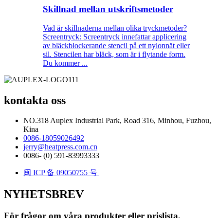
Skillnad mellan utskriftsmetoder
Vad är skillnaderna mellan olika tryckmetoder?
Screentryck: Screentryck innefattar applicering
av bläckblockerande stencil på ett nylonnät eller
sil. Stencilen har bläck, som är i flytande form.
Du kommer ...
kontakta oss
NO.318 Auplex Industrial Park, Road 316, Minhou, Fuzhou,
Kina
0086-18059026492
jerry@heatpress.com.cn
0086- (0) 591-83993333
闽 ICP 备 09050755 号
NYHETSBREV
För frågor om våra produkter eller prislista,