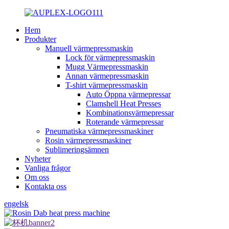
Hem
Produkter
Manuell värmepressmaskin
Lock för värmepressmaskin
Mugg Värmepressmaskin
Annan värmepressmaskin
T-shirt värmepressmaskin
Auto Öppna värmepressar
Clamshell Heat Presses
Kombinationsvärmepressar
Roterande värmepressar
Pneumatiska värmepressmaskiner
Rosin värmepressmaskiner
Sublimeringsämnen
Nyheter
Vanliga frågor
Om oss
Kontakta oss
engelsk