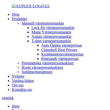
Hem
Produkter
Manuell värmepressmaskin
Lock för värmepressmaskin
Mugg Värmepressmaskin
Annan värmepressmaskin
T-shirt värmepressmaskin
Auto Öppna värmepressar
Clamshell Heat Presses
Kombinationsvärmepressar
Roterande värmepressar
Pneumatiska värmepressmaskiner
Rosin värmepressmaskiner
Sublimeringsämnen
Nyheter
Vanliga frågor
Om oss
Kontakta oss
engelsk
Hem