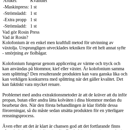
Artikel:
Kvantitet
-Maskinpress:
1 st
-Strömsladd:
1 st
-Extra propp
1 st
-Strömsladd:
1 st
Vad gör Rosin Press
Vad är Rosin?
Kolofonium är en enkel men kraftfull metod för utvinning av
växtolja. Ursprungligen utvecklades tekniken för ett helt annat syfte
- smörjning av fiolbågar.
Kolofonium fungerar genom applicering av värme och tryck och
kan användas på blommor, kief eller växter. Är kolofonium samma
som splittring? Den resulterande produkten kan vara ganska lika och
kan verkligen konkurrera med splittring när det gäller kvalitet. Det
kan faktiskt vara mycket renare.
Problemet med andra extraktionsmetoder är att de kräver att du inför
propan, butan eller andra lätta kolväten i dina blommor medan du
bearbetar den. När den första behandlingen är klar förblir dessa
föroreningar, så du måste sedan utsätta produkten för en ytterligare
rensningsprocess.
Även efter att det är klart är chansen god att det fortfarande finns